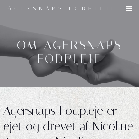
Spring
AGERSNAPS FODPLEJE
til
indhold
OM AGERSNAPS
FODPLEJE
Agersnaps Fodpleje er
ejet og drevet af Nicoline